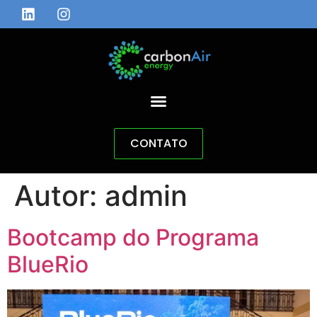
CONTATO
Autor:
admin
Bootcamp do Programa
BlueRio